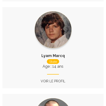
Lyam
Marcq
Skate
Age : 14 ans
VOIR LE PROFIL