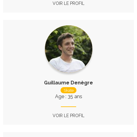
VOIR LE PROFIL
Guillaume
Denègre
Skate
Age : 35 ans
VOIR LE PROFIL