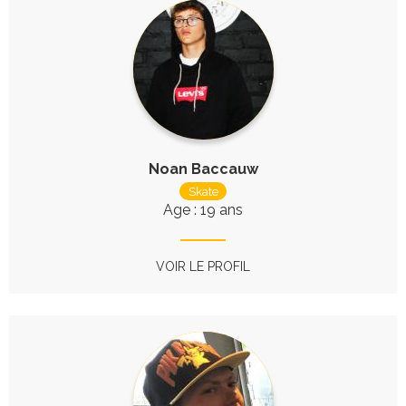
Noan
Baccauw
Skate
Age : 19 ans
VOIR LE PROFIL