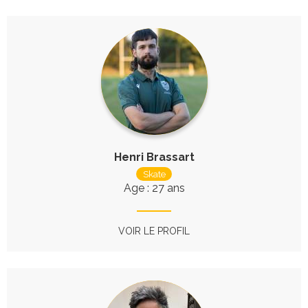
Henri
Brassart
Skate
Age : 27 ans
VOIR LE PROFIL