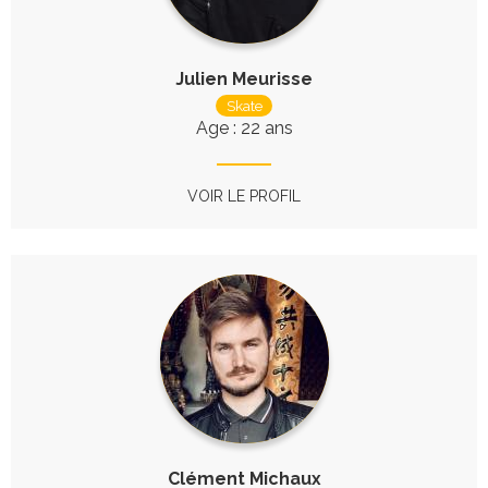
Julien
Meurisse
Skate
Age : 22 ans
VOIR LE PROFIL
Clément
Michaux