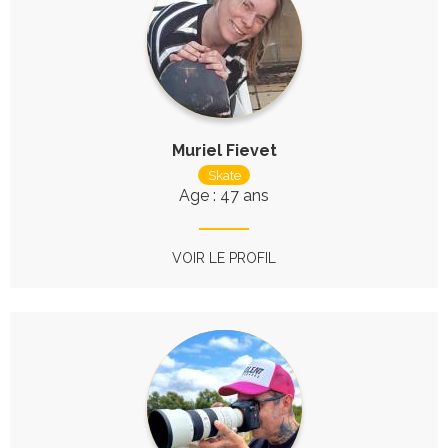
Muriel
Fievet
Skate
Age : 47 ans
VOIR LE PROFIL