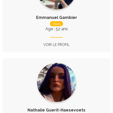
Emmanuel
Gambier
Skate
Age : 52 ans
VOIR LE PROFIL
Nathalie
Guerit-Haesevoets