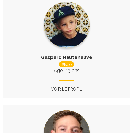
Gaspard
Hautenauve
Skate
Age : 13 ans
VOIR LE PROFIL