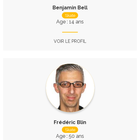
Benjamin
Bell
Skate
Age : 14 ans
VOIR LE PROFIL
Frédéric
Blin
Skate
Age : 50 ans