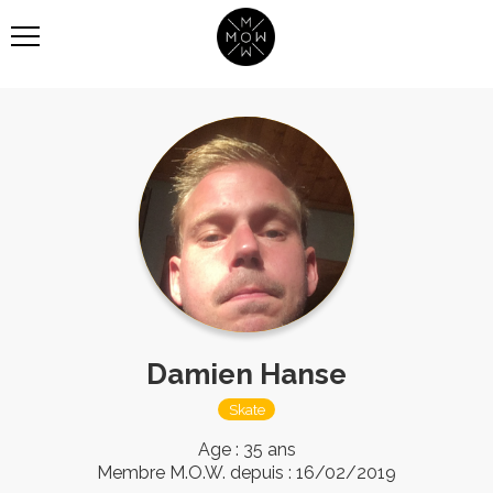
Skip
to
main
content
Damien Hanse
Skate
Age : 35 ans
Membre M.O.W. depuis : 16/02/2019